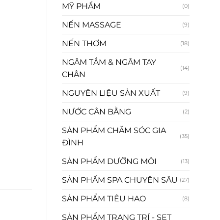
MỸ PHẨM
(0)
NẾN MASSAGE
(9)
NẾN THƠM
(18)
NGÂM TẮM & NGÂM TAY
(14)
CHÂN
NGUYÊN LIỆU SẢN XUẤT
(9)
NƯỚC CÂN BẰNG
(2)
SẢN PHẨM CHĂM SÓC GIA
(35)
ĐÌNH
SẢN PHẨM DƯỠNG MÔI
(13)
SẢN PHẨM SPA CHUYÊN SÂU
(27)
SẢN PHẨM TIÊU HAO
(8)
SẢN PHẨM TRANG TRÍ - SET