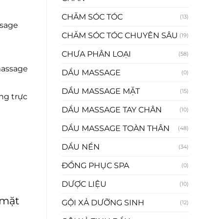
CHĂM SÓC TÓC
(13)
ssage
CHĂM SÓC TÓC CHUYÊN SÂU
(19)
CHƯA PHÂN LOẠI
(58)
massage
DẦU MASSAGE
(0)
DẦU MASSAGE MẶT
(15)
ng trực
DẦU MASSAGE TAY CHÂN
(10)
DẦU MASSAGE TOÀN THÂN
(48)
DẦU NỀN
(34)
ĐỒNG PHỤC SPA
(0)
DƯỢC LIỆU
(10)
 mặt
GỘI XẢ DƯỠNG SINH
(12)