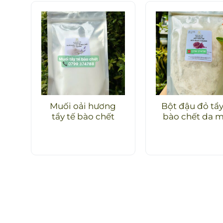
Muối oải hương
Bột đậu đỏ tẩy
tẩy tế bào chết
bào chết da m
500gr