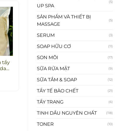
(5)
UP SPA
SẢN PHẨM VÀ THIẾT BỊ
(5)
MASSAGE
SERUM
(3)
SOAP HỮU CƠ
(11)
SON MÔI
(17)
 tẩy
 da
SỮA RỬA MẶT
(9)
SỮA TẮM & SOAP
(12)
TẨY TẾ BÀO CHẾT
(21)
TẨY TRANG
(6)
TINH DẦU NGUYÊN CHẤT
(118)
TONER
(10)