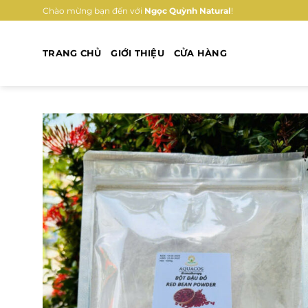
Bỏ
Chào mừng bạn đến với
Ngọc Quỳnh Natural
!
qua
nội
TRANG CHỦ
GIỚI THIỆU
CỬA HÀNG
dung