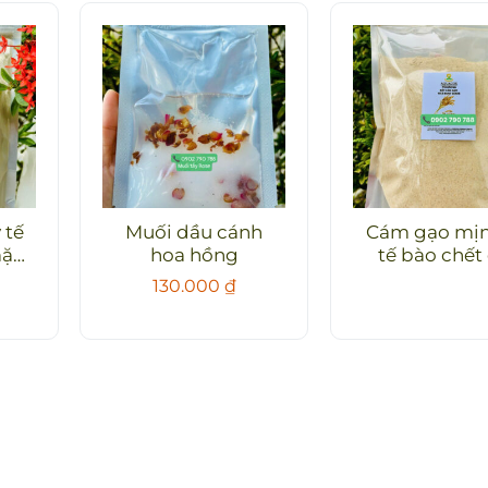
 tế
Muối dầu cánh
Cám gạo mịn
ặt
hoa hồng
tế bào chết
mặt
130.000
₫