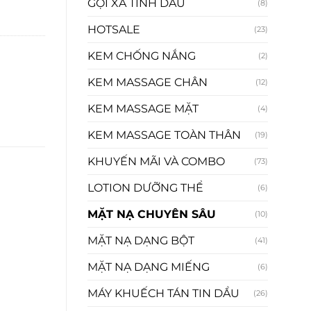
GỘI XẢ TINH DẦU
(8)
HOTSALE
(23)
KEM CHỐNG NẮNG
(2)
KEM MASSAGE CHÂN
(12)
KEM MASSAGE MẶT
(4)
KEM MASSAGE TOÀN THÂN
(19)
KHUYẾN MÃI VÀ COMBO
(73)
LOTION DƯỠNG THỂ
(6)
MẶT NẠ CHUYÊN SÂU
(10)
MẶT NẠ DẠNG BỘT
(41)
MẶT NẠ DẠNG MIẾNG
(6)
MÁY KHUẾCH TÁN TIN DẦU
(26)