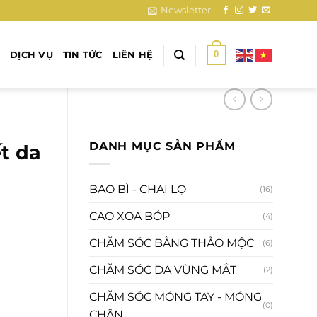
Newsletter
0
DỊCH VỤ
TIN TỨC
LIÊN HỆ
DANH MỤC SẢN PHẨM
t da
BAO BÌ - CHAI LỌ
(16)
CAO XOA BÓP
(4)
CHĂM SÓC BẰNG THẢO MỘC
(6)
CHĂM SÓC DA VÙNG MẮT
(2)
CHĂM SÓC MÓNG TAY - MÓNG
(0)
CHÂN