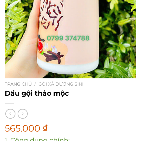
TRANG CHỦ
/
GỘI XẢ DƯỠNG SINH
Dầu gội thảo mộc
565.000
₫
1. Công dụng chính: