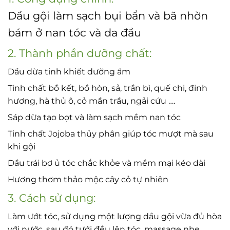
Dầu gội làm sạch bụi bẩn và bã nhờn
bám ở nan tóc và da đầu
2. Thành phần dưỡng chất:
Dầu dừa tinh khiết dưỡng ẩm
Tinh chất bồ kết, bồ hòn, sả, trần bì, quế chi, đinh
hương, hà thủ ô, cỏ mần trầu, ngải cứu ….
Sáp dừa tạo bọt và làm sạch mềm nan tóc
Tinh chất Jojoba thủy phân giúp tóc mượt mà sau
khi gội
Dầu trái bơ ủ tóc chắc khỏe và mềm mại kéo dài
Hương thơm thảo mộc cây cỏ tự nhiên
3. Cách sử dụng:
Làm ướt tóc, sử dụng một lượng dầu gội vừa đủ hòa
với nước, sau đó tưới đều lên tóc, massage nhẹ