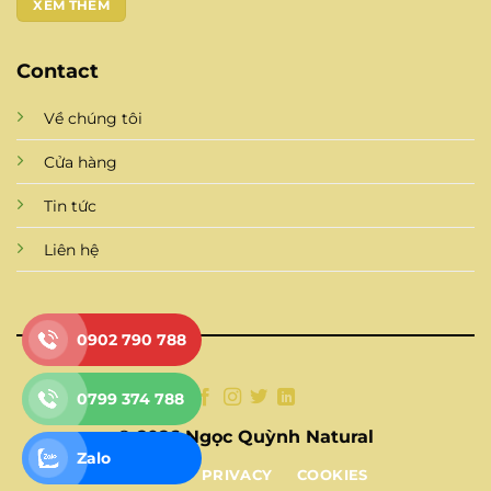
XEM THÊM
Contact
Về chúng tôi
Cửa hàng
Tin tức
Liên hệ
0902 790 788
0799 374 788
© 2026 Ngọc Quỳnh Natural
Zalo
TERMS
PRIVACY
COOKIES