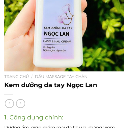
TRANG CHỦ
/
DẦU MASSAGE TAY CHÂN
Kem dưỡng da tay Ngọc Lan
1. Công dụng chính:
Dưỡng ẩm, giúp mềm mại da tay và kháng viêm.