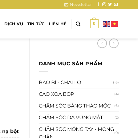
Newsletter
0
DỊCH VỤ
TIN TỨC
LIÊN HỆ
DANH MỤC SẢN PHẨM
BAO BÌ - CHAI LỌ
(16)
CAO XOA BÓP
(4)
CHĂM SÓC BẰNG THẢO MỘC
(6)
CHĂM SÓC DA VÙNG MẮT
(2)
CHĂM SÓC MÓNG TAY - MÓNG
 nạ bột
(0)
CHÂN