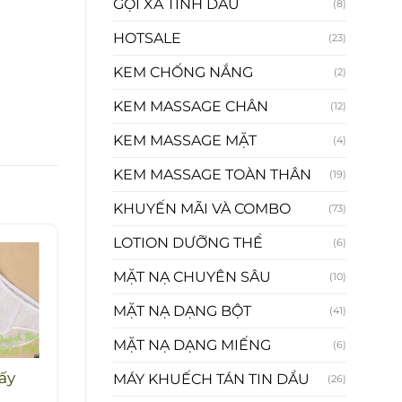
GỘI XẢ TINH DẦU
(8)
HOTSALE
(23)
KEM CHỐNG NẮNG
(2)
KEM MASSAGE CHÂN
(12)
KEM MASSAGE MẶT
(4)
KEM MASSAGE TOÀN THÂN
(19)
KHUYẾN MÃI VÀ COMBO
(73)
LOTION DƯỠNG THỂ
(6)
MẶT NẠ CHUYÊN SÂU
(10)
MẶT NẠ DẠNG BỘT
(41)
MẶT NẠ DẠNG MIẾNG
(6)
ấy
MÁY KHUẾCH TÁN TIN DẦU
(26)