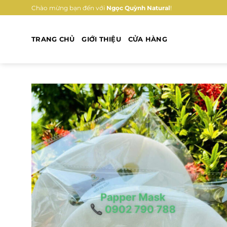
Bỏ
Chào mừng bạn đến với
Ngọc Quỳnh Natural
!
qua
nội
TRANG CHỦ
GIỚI THIỆU
CỬA HÀNG
dung