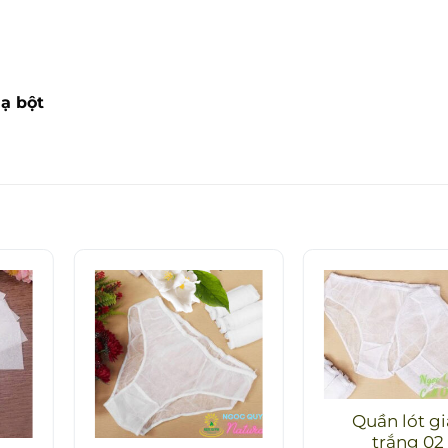
nạ bột
Quần lót gi
trắng 02