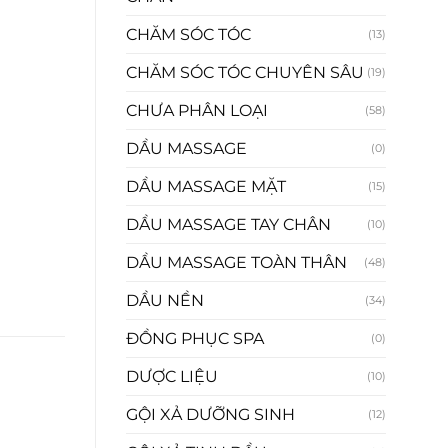
CHĂM SÓC TÓC
(13)
CHĂM SÓC TÓC CHUYÊN SÂU
(19)
CHƯA PHÂN LOẠI
(58)
DẦU MASSAGE
(0)
DẦU MASSAGE MẶT
(15)
DẦU MASSAGE TAY CHÂN
(10)
DẦU MASSAGE TOÀN THÂN
(48)
DẦU NỀN
(34)
ĐỒNG PHỤC SPA
(0)
DƯỢC LIỆU
(10)
GỘI XẢ DƯỠNG SINH
(12)