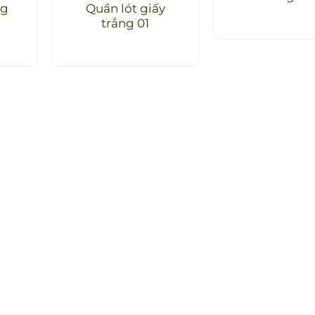
ng
Quần lót giấy
trắng 01