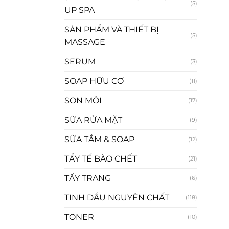
(5)
UP SPA
SẢN PHẨM VÀ THIẾT BỊ
(5)
MASSAGE
SERUM
(3)
SOAP HỮU CƠ
(11)
SON MÔI
(17)
SỮA RỬA MẶT
(9)
SỮA TẮM & SOAP
(12)
TẨY TẾ BÀO CHẾT
(21)
TẨY TRANG
(6)
TINH DẦU NGUYÊN CHẤT
(118)
TONER
(10)