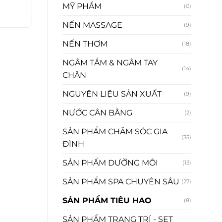
MỸ PHẨM
(0)
NẾN MASSAGE
(9)
NẾN THƠM
(18)
NGÂM TẮM & NGÂM TAY
(14)
CHÂN
NGUYÊN LIỆU SẢN XUẤT
(9)
NƯỚC CÂN BẰNG
(2)
SẢN PHẨM CHĂM SÓC GIA
(35)
ĐÌNH
SẢN PHẨM DƯỠNG MÔI
(13)
SẢN PHẨM SPA CHUYÊN SÂU
(27)
SẢN PHẨM TIÊU HAO
(8)
SẢN PHẨM TRANG TRÍ - SET