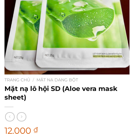
TRANG CHỦ
/
MẶT NẠ DẠNG BỘT
Mặt nạ lô hội SD (Aloe vera mask
sheet)
12.000
₫