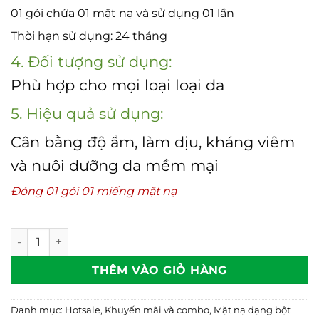
01 gói chứa 01 mặt nạ và sử dụng 01 lần
Thời hạn sử dụng: 24 tháng
4. Đối tượng sử dụng:
Phù hợp cho mọi loại loại da
5. Hiệu quả sử dụng:
Cân bằng độ ẩm, làm dịu, kháng viêm
và nuôi dưỡng da mềm mại
Đóng 01 gói 01 miếng mặt nạ
Mặt nạ lô hội SD (Aloe vera mask sheet) số lượng
THÊM VÀO GIỎ HÀNG
Danh mục:
Hotsale
,
Khuyến mãi và combo
,
Mặt nạ dạng bột