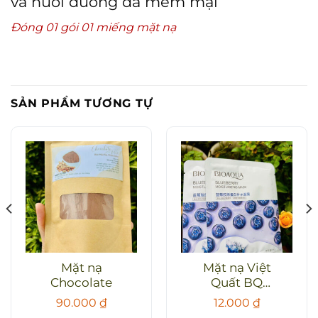
và nuôi dưỡng da mềm mại
Đóng 01 gói 01 miếng mặt nạ
SẢN PHẨM TƯƠNG TỰ
Mặt nạ
Mặt nạ Việt
Chocolate
Quất BQ
(BlueBerry
90.000
₫
12.000
₫
mask sheet)