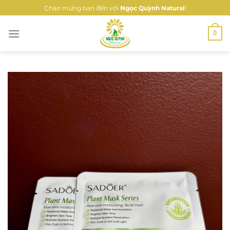
Bỏ
Chào mừng bạn đến với
Ngọc Quỳnh Natural
!
qua
nội
0
dung