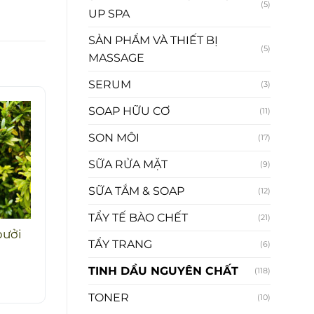
(5)
UP SPA
SẢN PHẨM VÀ THIẾT BỊ
(5)
MASSAGE
SERUM
(3)
SOAP HỮU CƠ
(11)
SON MÔI
(17)
SỮA RỬA MẶT
(9)
SỮA TẮM & SOAP
(12)
TẨY TẾ BÀO CHẾT
(21)
bưởi
TẨY TRANG
(6)
TINH DẦU NGUYÊN CHẤT
(118)
TONER
(10)