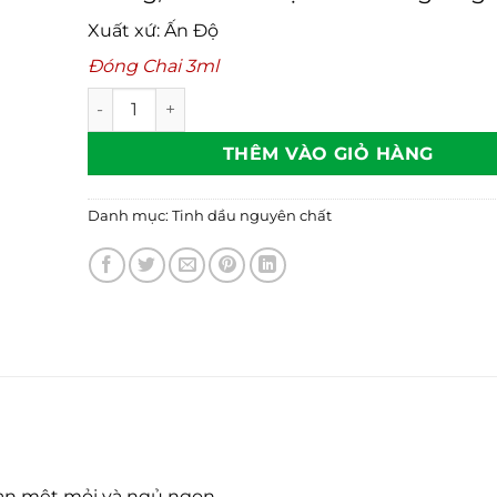
Xuất xứ: Ấn Độ
Đóng Chai 3ml
Tinh dầu Trầm hương (Frankincense) số lượng
THÊM VÀO GIỎ HÀNG
Danh mục:
Tinh dầu nguyên chất
tan mệt mỏi và ngủ ngon