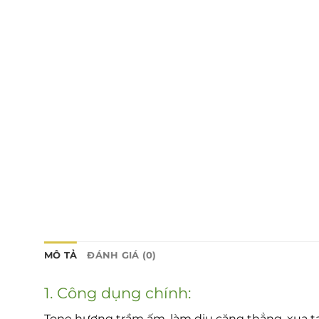
MÔ TẢ
ĐÁNH GIÁ (0)
1. Công dụng chính:
Tone hương trầm ấm, làm dịu căng thẳng, xua 