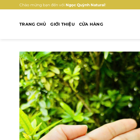
Bỏ
Chào mừng bạn đến với
Ngọc Quỳnh Natural
!
qua
nội
TRANG CHỦ
GIỚI THIỆU
CỬA HÀNG
dung