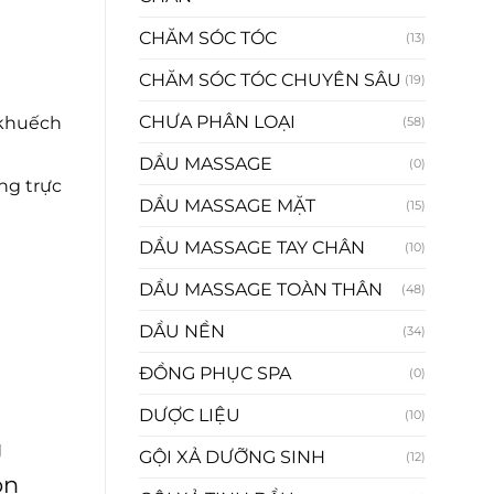
CHĂM SÓC TÓC
(13)
CHĂM SÓC TÓC CHUYÊN SÂU
(19)
CHƯA PHÂN LOẠI
khuếch
(58)
DẦU MASSAGE
(0)
ng trực
DẦU MASSAGE MẶT
(15)
DẦU MASSAGE TAY CHÂN
(10)
DẦU MASSAGE TOÀN THÂN
(48)
DẦU NỀN
(34)
ĐỒNG PHỤC SPA
(0)
DƯỢC LIỆU
(10)
g
GỘI XẢ DƯỠNG SINH
(12)
on