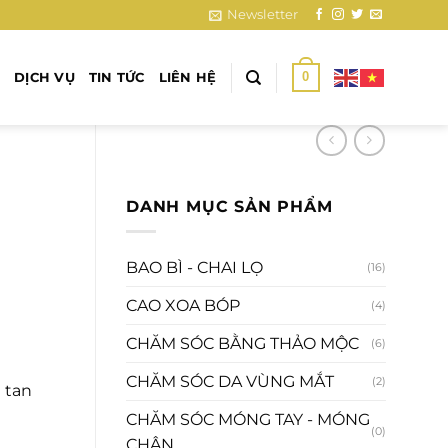
Newsletter
0
DỊCH VỤ
TIN TỨC
LIÊN HỆ
DANH MỤC SẢN PHẨM
BAO BÌ - CHAI LỌ
(16)
CAO XOA BÓP
(4)
CHĂM SÓC BẰNG THẢO MỘC
(6)
CHĂM SÓC DA VÙNG MẮT
(2)
 tan
CHĂM SÓC MÓNG TAY - MÓNG
(0)
CHÂN