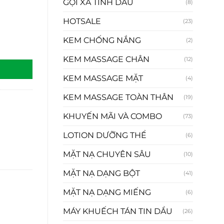
GỘI XẢ TINH DẦU
(8)
HOTSALE
(23)
KEM CHỐNG NẮNG
(2)
KEM MASSAGE CHÂN
(12)
KEM MASSAGE MẶT
(4)
KEM MASSAGE TOÀN THÂN
(19)
KHUYẾN MÃI VÀ COMBO
(73)
LOTION DƯỠNG THỂ
(6)
MẶT NẠ CHUYÊN SÂU
(10)
MẶT NẠ DẠNG BỘT
(41)
MẶT NẠ DẠNG MIẾNG
(6)
MÁY KHUẾCH TÁN TIN DẦU
(26)