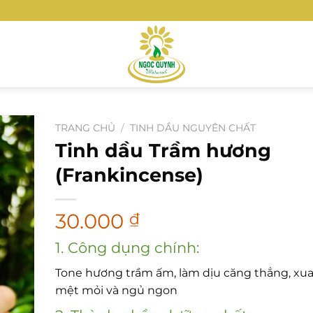
TRANG CHỦ
/
TINH DẦU NGUYÊN CHẤT
Tinh dầu Trầm hương
(Frankincense)
30.000
₫
1. Công dụng chính:
Tone hương trầm ấm, làm dịu căng thẳng, xua
mệt mỏi và ngủ ngon