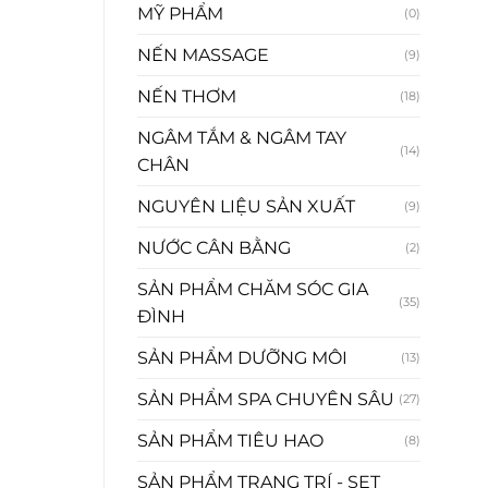
MỸ PHẨM
(0)
NẾN MASSAGE
(9)
NẾN THƠM
(18)
NGÂM TẮM & NGÂM TAY
(14)
CHÂN
NGUYÊN LIỆU SẢN XUẤT
(9)
NƯỚC CÂN BẰNG
(2)
SẢN PHẨM CHĂM SÓC GIA
(35)
ĐÌNH
SẢN PHẨM DƯỠNG MÔI
(13)
SẢN PHẨM SPA CHUYÊN SÂU
(27)
SẢN PHẨM TIÊU HAO
(8)
SẢN PHẨM TRANG TRÍ - SET