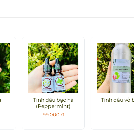
a
Tinh dầu bạc hà
Tinh dầu vỏ 
(Peppermint)
99.000
₫