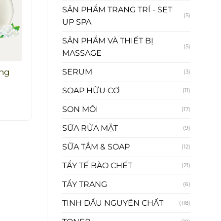
SẢN PHẨM TRANG TRÍ - SET
(5)
UP SPA
SẢN PHẨM VÀ THIẾT BỊ
(5)
MASSAGE
ắng
SERUM
(3)
SOAP HỮU CƠ
(11)
SON MÔI
(17)
SỮA RỬA MẶT
(9)
SỮA TẮM & SOAP
(12)
TẨY TẾ BÀO CHẾT
(21)
TẨY TRANG
(6)
TINH DẦU NGUYÊN CHẤT
(118)