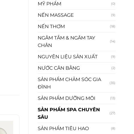
MỸ PHẨM
(0)
NẾN MASSAGE
(9)
NẾN THƠM
(18)
NGÂM TẮM & NGÂM TAY
(14)
CHÂN
NGUYÊN LIỆU SẢN XUẤT
(9)
NƯỚC CÂN BẰNG
(2)
SẢN PHẨM CHĂM SÓC GIA
(35)
ĐÌNH
SẢN PHẨM DƯỠNG MÔI
(13)
SẢN PHẨM SPA CHUYÊN
(27)
SÂU
SẢN PHẨM TIÊU HAO
(8)