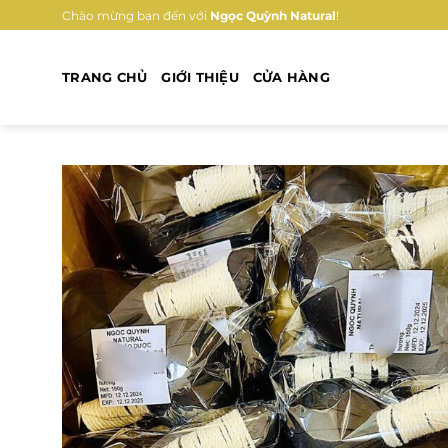
Bỏ
Chào mừng bạn đến với
Ngọc Quỳnh Natural
!
qua
nội
TRANG CHỦ
GIỚI THIỆU
CỬA HÀNG
dung