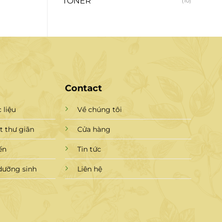
TONER
(10)
Contact
 liệu
Về chúng tôi
 thư giãn
Cửa hàng
ến
Tin tức
dưỡng sinh
Liên hệ