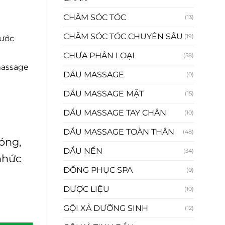
CHĂM SÓC TÓC
(13)
CHĂM SÓC TÓC CHUYÊN SÂU
(19)
nước
CHƯA PHÂN LOẠI
(58)
 massage
DẦU MASSAGE
(0)
DẦU MASSAGE MẶT
(15)
DẦU MASSAGE TAY CHÂN
(10)
DẦU MASSAGE TOÀN THÂN
(48)
óng,
DẦU NỀN
(34)
nhức
ĐỒNG PHỤC SPA
(0)
DƯỢC LIỆU
(10)
GỘI XẢ DƯỠNG SINH
(12)