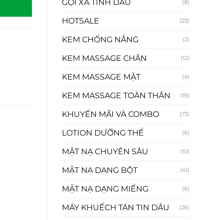
GỘI XẢ TINH DẦU
(8)
HOTSALE
(23)
KEM CHỐNG NẮNG
(2)
KEM MASSAGE CHÂN
(12)
KEM MASSAGE MẶT
(4)
KEM MASSAGE TOÀN THÂN
(19)
KHUYẾN MÃI VÀ COMBO
(73)
LOTION DƯỠNG THỂ
(6)
MẶT NẠ CHUYÊN SÂU
(10)
MẶT NẠ DẠNG BỘT
(41)
MẶT NẠ DẠNG MIẾNG
(6)
MÁY KHUẾCH TÁN TIN DẦU
(26)