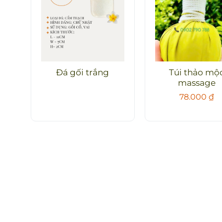
Đá gối trắng
Túi thảo mộ
massage
78.000
₫