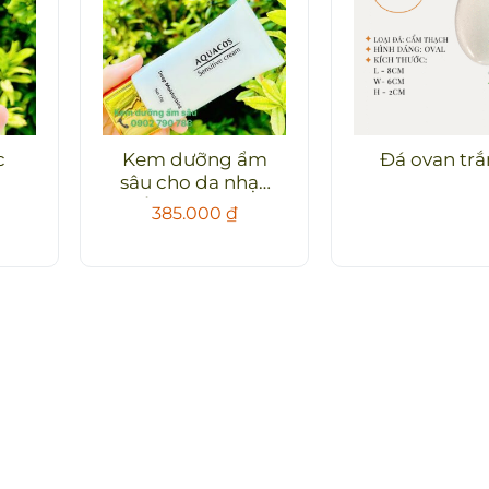
c
Kem dưỡng ẩm
Đá ovan tr
sâu cho da nhạy
cảm Aquacos
385.000
₫