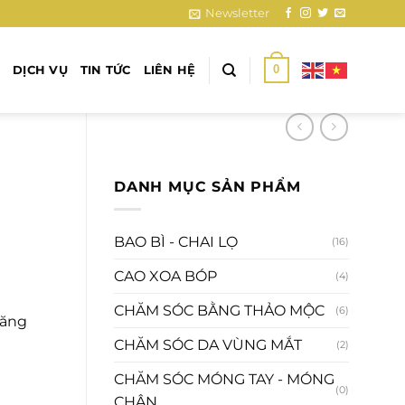
Newsletter
0
DỊCH VỤ
TIN TỨC
LIÊN HỆ
DANH MỤC SẢN PHẨM
BAO BÌ - CHAI LỌ
(16)
CAO XOA BÓP
(4)
CHĂM SÓC BẰNG THẢO MỘC
(6)
tăng
CHĂM SÓC DA VÙNG MẮT
(2)
CHĂM SÓC MÓNG TAY - MÓNG
(0)
CHÂN